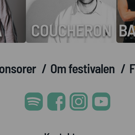
COUCHERON
BALL
onsorer
Om festivalen
F