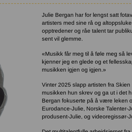
Julie Bergan har for lengst satt fot
artisters med sine rå og altoppslu
opptredener og råe talent tar publ
sent vil glemme.
«Musikk får meg til å føle meg så l
kjenner jeg en glede og et fellesska
musikken igjen og igjen.»
Vinter 2025 slapp artisten fra S
musikken hun skrev og ga ut i det hun
Bergan fokuserte på å være leken o
Eurodance-Julie, Norske Talenter-Ju
produsent-Julie, og videoregissør-Ju
Det multitalentfulle arbeidsjernet fra