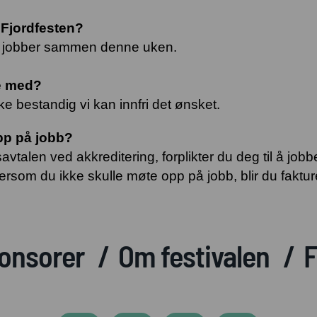
å Fjordfesten?
om jobber sammen denne uken.
be med?
 bestandig vi kan innfri det ønsket.
pp på jobb?
vtalen ved akkreditering, forplikter du deg til å job
rsom du ikke skulle møte opp på jobb, blir du fakturert 
onsorer
Om festivalen
F