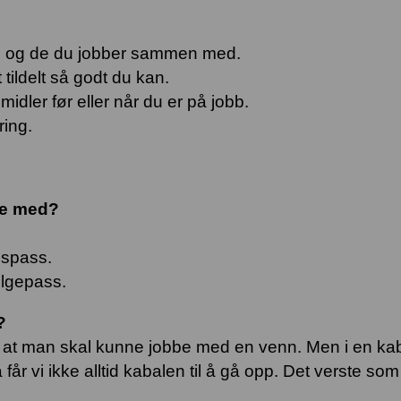
um og de du jobber sammen med.
tildelt så godt du kan.
midler før eller når du er på jobb.
ring.
ne med?
agspass.
helgepass.
?
r at man skal kunne jobbe med en venn. Men i en kaba
år vi ikke alltid kabalen til å gå opp. Det verste som 