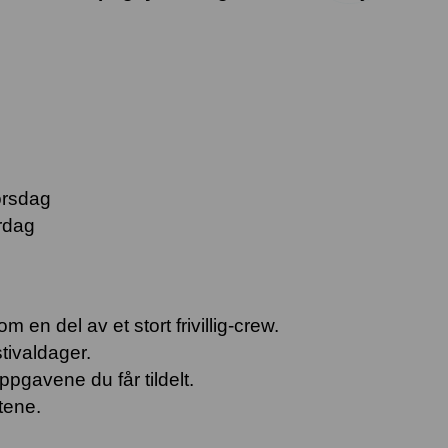
orsdag
ørdag
m en del av et stort frivillig-crew.
stivaldager.
ppgavene du får tildelt.
tene.