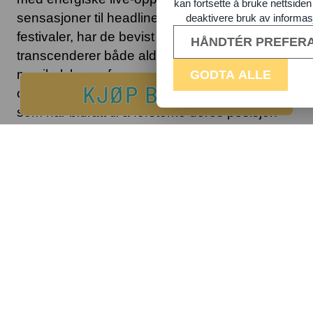
kan fortsette å bruke nettsiden
sensasjoner til headlinere på landets største
deaktivere bruk av informas
festivaler, har de bevist at deres appell
HÅNDTÉR PREFER
transcenderer både aldersgrupper og
musikalske preferanser. Med sine maskerte
GODTA ALLE
KJØP BILLETT
opptredener har de skapt et mystisk image
som har bidratt til å forsterke deres posisjon
som et av Norges mest innovative og
spennende musikkprosjekter.