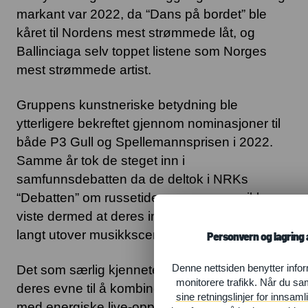
markant var 2022, da “Dans på bordet” ble
kåret til Nordens mest strømmede låt, og
Ballinciaga selv toppet listene som Norges
mest strømmede artist.
Gruppens kunstneriske betydning ble
ytterligere bekreftet gjennom nominasjoner til
både P3 Gull og Spellemannsprisen i 2022.
Samme år tok de steget inn i
samfunnsdebatten da de deltok i NRKs
“Debatten” om russetiden og russemusikk, og
viste dermed at deres innflytelse strekker seg
langt utover musikkscenen.
Personvern og lagring 
Det som særlig kjennetegner Ballinciaga er
Denne nettsiden benytter infor
monitorere trafikk. Når du s
deres evne til å kombinere fengende melodier
sine retningslinjer for innsam
med energiske live-opptredener. Fra TikTok-